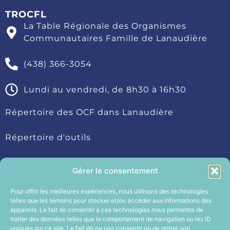
TROCFL
La Table Régionale des Organismes
Communautaires Famille de Lanaudière
(438) 366-3054
Lundi au vendredi, de 8h30 à 16h30
Répertoire des OCF dans Lanaudière
Répertoire d'outils
Devenir membre
Gérer le consentement
Services aux membres
Pour offrir les meilleures expériences, nous utilisons des technologies
telles que les témoins pour stocker et/ou accéder aux informations des
appareils. Le fait de consentir à ces technologies nous permettra de
Politique de témoins (CA)
traiter des données telles que le comportement de navigation ou les ID
uniques sur ce site. Le fait de ne pas consentir ou de retirer son